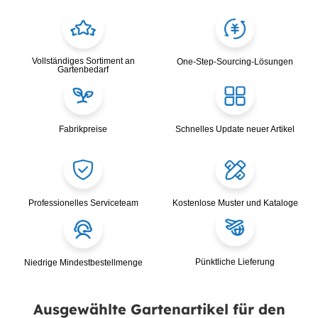
Vollständiges Sortiment an
One-Step-Sourcing-Lösungen
Gartenbedarf
Fabrikpreise
Schnelles Update neuer Artikel
Professionelles Serviceteam
Kostenlose Muster und Kataloge
Pünktliche Lieferung
Niedrige Mindestbestellmenge
Ausgewählte Gartenartikel für den