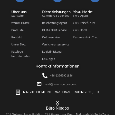
Über uns
Dienstleistungen
Yiwu Markt
Startseite
Canton Fair oder des
Yiwu-Agent
Warum IHOME
Beschaffungsagent
Yiwu Reiseführer
Produkte
OEM & ODM Service
Yiwu Hotel
Kontakt
Onlineservice
Restaurants in Yiwu
Unser Blog
Versicherungsservice
Kataloge
Logistik & Lager
herunterladen
Lösungen
Kontaktinformationen
+86-13567921836
heidi@unionsource.com.cn
NINGBO IHOME INTERNATIONAL TRADING CO., LTD.
Büro Ningbo
20F Sellers Union Building, 288 Guanghua Road, Nationale Hi-Tech-Zone