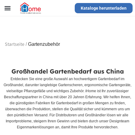
Kataloge herunterladen
Bester Großhandel für Gartenbedarf in
China
Hochwertige Gartenartikel in großen Mengen von vertrauenswürdigen
Gartenproduktlieferanten, bereit für Händler und Großhändler.
Startseite
/
Gartenzubehör
Großhandel Gartenbedarf aus China
Entdecken Sie eine große Auswahl an hochwertigem Gartenbedarf im
Großhandel, darunter langlebige Gartenscheren, ergonomische Gartengeräte,
vielseitige Pflanzgefäße und wichtiges Zubehör. iHome ist Ihr zuverlässiger
Beschaffungspartner in China mit über 20 Jahren Erfahrung. Wir helfen Ihnen,
die günstigsten Fabriken für Gartenbedarf in großen Mengen zu finden,
überwachen die Produktion, stellen die Qualität sicher und kümmern uns um
den pünktlichen Versand. Für Distributoren und Großhändler lösen wir alle
Importprobleme, steigern Ihren Gewinn und bieten durch unser Designteam
Eigenmarkenlösungen an, damit Ihre Produkte hervorstechen.