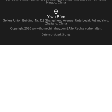
Ningbo, China
Yiwu Büro
Sellers Union Building, Nr. J11 Shangcheng Avenue, Unterbezirk Futian, Yiwu,
Zhejiang, China
Copyright 2026 www.ihomechinabuy.com | Alle Rechte vorbehalten.
Datenschutzerklärung.