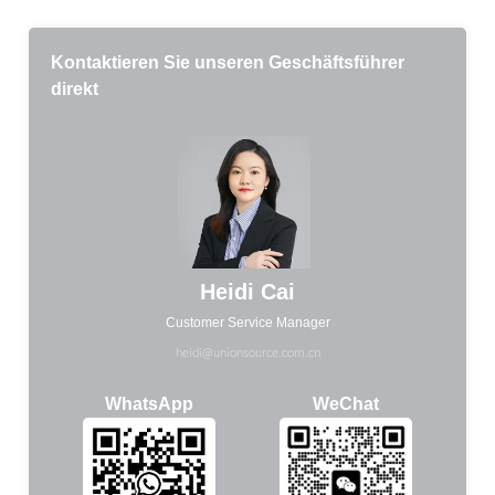
Kontaktieren Sie unseren Geschäftsführer
direkt
Heidi Cai
Customer Service Manager
heidi@unionsource.com.cn
WhatsApp
WeChat