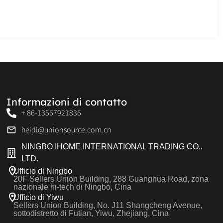
Informazioni di contatto
+ 86-13567921836
heidi@unionsource.com.cn
NINGBO IHOME INTERNATIONAL TRADING CO.,
LTD.
Ufficio di Ningbo
20F Sellers Union Building, 288 Guanghua Road, zona
nazionale hi-tech di Ningbo, Cina
Ufficio di Yiwu
Sellers Union Building, No. J11 Shangcheng Avenue,
sottodistretto di Futian, Yiwu, Zhejiang, Cina