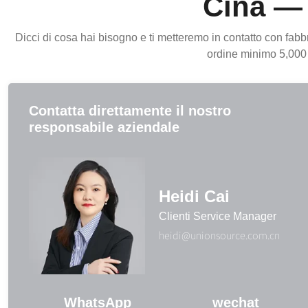
Cina — 
Dicci di cosa hai bisogno e ti metteremo in contatto con fabb
ordine minimo 5,000 
Contatta direttamente il nostro
responsabile aziendale
Heidi Cai
Clienti Service Manager
heidi@unionsource.com.cn
WhatsApp
wechat