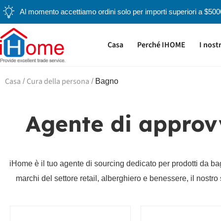
Al momento accettiamo ordini solo per importi superiori a $5000, 
Casa
Perché IHOME
I nostr
Casa
Cura della persona
/
/
Bagno
Agente di approv
iHome è il tuo agente di sourcing dedicato per prodotti da ba
marchi del settore retail, alberghiero e benessere, il nostro