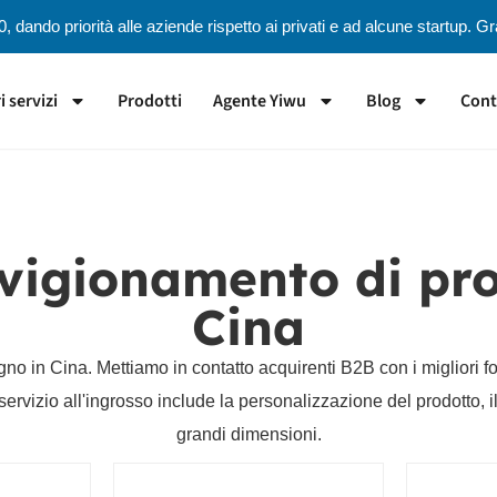
dando priorità alle aziende rispetto ai privati ​​e ad alcune startup. 
i servizi
Prodotti
Agente Yiwu
Blog
Cont
vigionamento di pro
Cina
gno in Cina. Mettiamo in contatto acquirenti B2B con i migliori f
 servizio all'ingrosso include la personalizzazione del prodotto, i
grandi dimensioni.