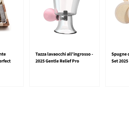
nte
Tazza lavaocchi all'ingrosso -
Spugne di
erfect
2025 Gentle Relief Pro
Set 2025