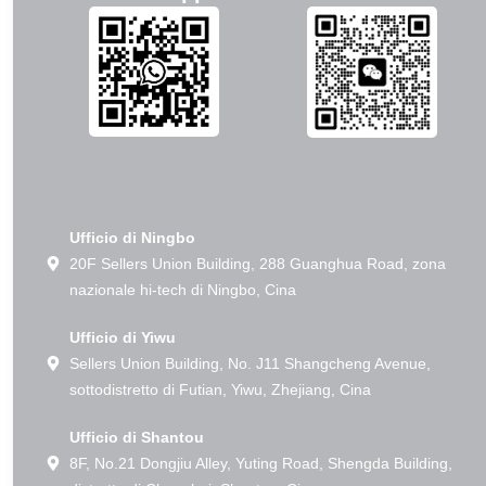
Ufficio di Ningbo
20F Sellers Union Building, 288 Guanghua Road, zona
nazionale hi-tech di Ningbo, Cina
Ufficio di Yiwu
Sellers Union Building, No. J11 Shangcheng Avenue,
sottodistretto di Futian, Yiwu, Zhejiang, Cina
Ufficio di Shantou
8F, No.21 Dongjiu Alley, Yuting Road, Shengda Building,