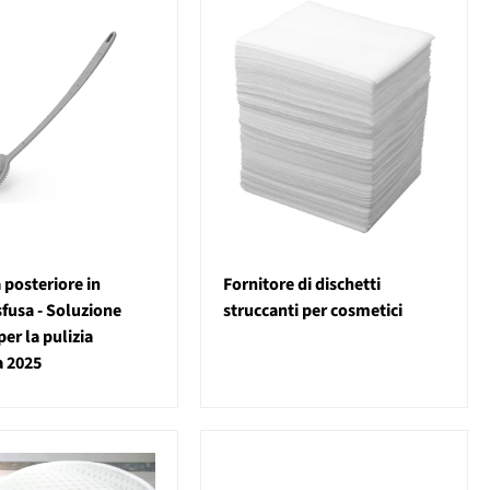
 posteriore in
Fornitore di dischetti
sfusa - Soluzione
struccanti per cosmetici
er la pulizia
a 2025